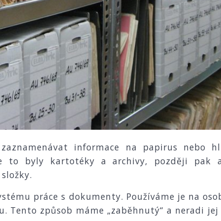
zaznamenávat informace na papirus nebo hlí
e to byly kartotéky a archivy, později pak 
 složky.
ystému práce s dokumenty. Používáme je na osobn
u. Tento způsob máme „zaběhnutý“ a neradi jej 