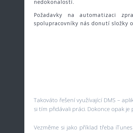
nedokonalostí.
Požadavky na automatizaci zpra
spolupracovníky nás donutí složky 
Takováto řešení využívající DMS – apl
si tím přidávali práci. Dokonce opak je
Vezměme si jako příklad třeba iTunes 