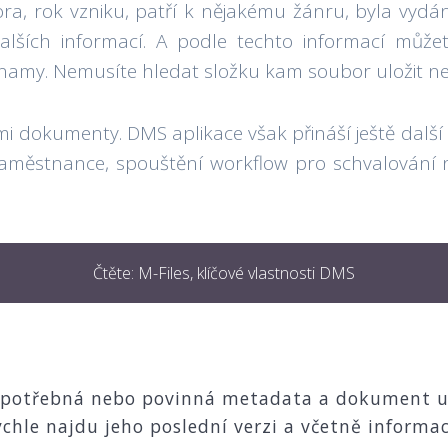
ra, rok vzniku, patří k nějakému žánru, byla vyd
lších informací. A podle techto informací můžete
eznamy. Nemusíte hledat složku kam soubor uložit ne
i dokumenty. DMS aplikace však přináší ještě další 
zaměstnance, spouštění workflow pro schvalování n
Čtěte: M-Files, klíčové vlastnosti DMS
 potřebná nebo povinná metadata a dokument ul
ychle najdu jeho poslední verzi a včetně informac