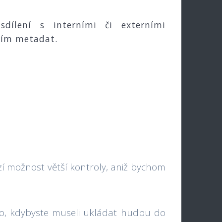
dílení s interními či externími
vím metadat.
zí možnost větší kontroly, aniž bychom
bylo, kdybyste museli ukládat hudbu do