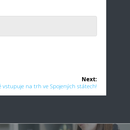
Next:
ě vstupuje na trh ve Spojených státech!