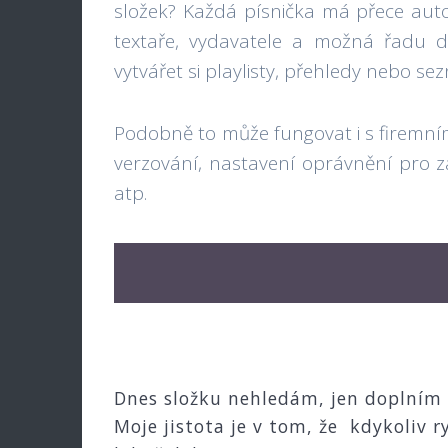
složek? Každá písnička má přece auto
textaře, vydavatele a možná řadu da
vytvářet si playlisty, přehledy nebo s
Podobně to může fungovat i s firemním
verzování, nastavení oprávnění pro 
atp.
Dnes složku nehledám, jen doplním
Moje jistota je v tom, že kdykoliv r