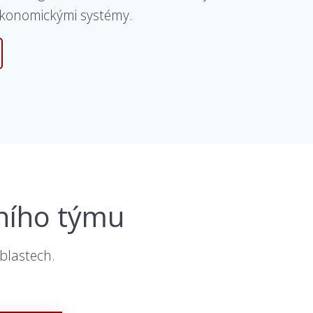
ekonomickými systémy.
sního týmu
blastech.