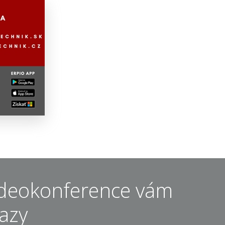
videokonference vám
azy