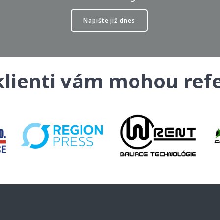
Napište již dnes
klienti vám mohou ref