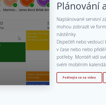
Plánování a
Naplánované servisní zá
mohou zobrazit ve form
nástěnky.
Dispečéři nebo vedoucí 
v čase nebo nebo přidě
potřeby. Montéři vidí s
svém mobilním kalendář
Podívejte se na video