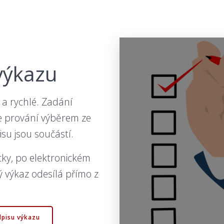
výkazu
 a rychlé. Zadání
e prování výběrem ze
su jsou součástí.
cky, po elektronickém
 výkaz odesílá přímo z
dpisu výkazu